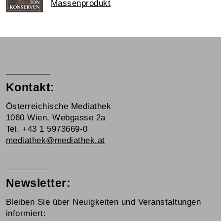
Massenprodukt
Kontakt:
Österreichische Mediathek
1060 Wien, Webgasse 2a
Tel. +43 1 5973669-0
mediathek@mediathek.at
Newsletter:
Bleiben Sie über Neuigkeiten und Veranstaltungen
informiert: