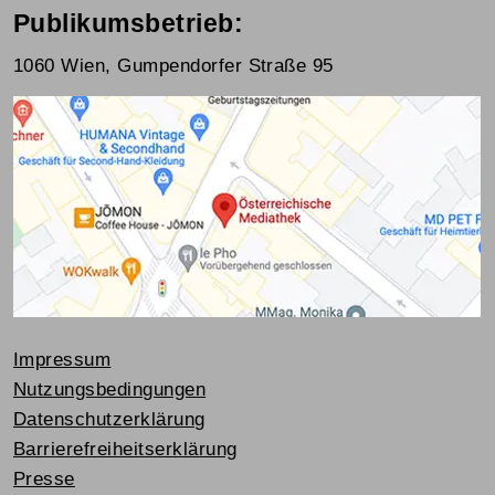
Publikumsbetrieb:
1060 Wien, Gumpendorfer Straße 95
Impressum
Nutzungsbedingungen
Datenschutzerklärung
Barrierefreiheitserklärung
Presse