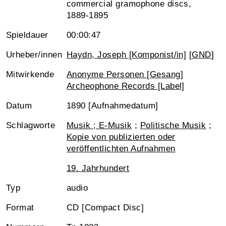
commercial gramophone discs,
1889-1895
Spieldauer
00:00:47
Urheber/innen
Haydn, Joseph [Komponist/in]
[
GND
]
Mitwirkende
Anonyme Personen [Gesang]
Archeophone Records [Label]
Datum
1890 [Aufnahmedatum]
Schlagworte
Musik ; E-Musik
;
Politische Musik
;
Kopie von publizierten oder
veröffentlichten Aufnahmen
19. Jahrhundert
Typ
audio
Format
CD [Compact Disc]