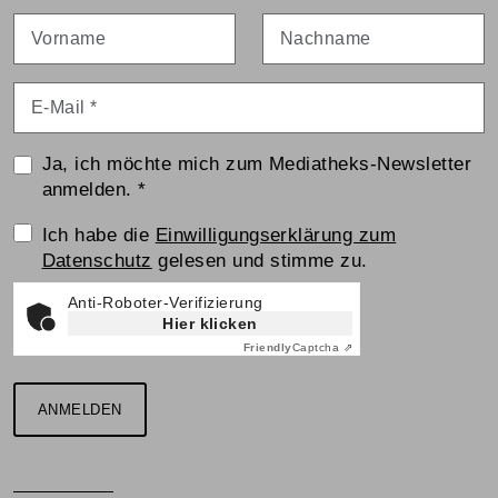
Vorname
Nachname
E-Mail
*
Ja, ich möchte mich zum Mediatheks-Newsletter
anmelden.
*
Einwilligungserklärung
Ich habe die
Einwilligungserklärung zum
Datenschutz
gelesen und stimme zu.
Anti-Roboter-Verifizierung
Hier klicken
Friendly
Captcha ⇗
ANMELDEN