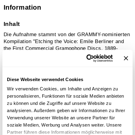
Information
Inhalt
Die Aufnahme stammt von der GRAMMY-nominierten
Kompilation "Etching the Voice: Emile Berliner and
the First Commercial Gramophone Discs, 1889-
1895," auf Archeophone Records. Produziert von
Richard Martin und Meagan Hennessey, mit Booklet-
Texten von Stephan Puille, David Giovannoni und
Richard Martin. Die Aufnahmen wurden von Richard
Diese Webseite verwendet Cookies
Martin und David Giovannoni restauriert und neu
Wir verwenden Cookies, um Inhalte und Anzeigen zu
gemastert und erscheinen auf diesem CD-Set mit
personalisieren, Funktionen für soziale Medien anbieten
freundlicher Genehmigung von Richard Buck, John
zu können und die Zugriffe auf unsere Website zu
Levin und der Katholischen Universität Eichstätt.
Transkript:
analysieren. Außerdem geben wir Informationen zu Ihrer
Gott erhalte Franz den Kaiser,
Verwendung unserer Website an unsere Partner für
unsern guten Kaiser Franz!
soziale Medien, Werbung und Analysen weiter. Unsere
Hoch als Herrscher, hoch als Weiser
Partner führen diese Informationen möglicherweise mit