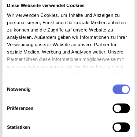
Diese Webseite verwendet Cookies
Wir verwenden Cookies, um Inhalte und Anzeigen zu
Information
personalisieren, Funktionen für soziale Medien anbieten
zu können und die Zugriffe auf unsere Website zu
Inhalt
analysieren. Außerdem geben wir Informationen zu Ihrer
Karl Kraus singt aus seiner dramatischen Satire
Verwendung unserer Website an unsere Partner für
"Literatur" "Das Lied von der Presse".
soziale Medien, Werbung und Analysen weiter. Unsere
Partner führen diese Informationen möglicherweise mit
weiteren Daten zusammen, die Sie ihnen bereitgestellt
Sammlungsgeschichte
haben oder die sie im Rahmen Ihrer Nutzung der Dienste
Schellacksammlung Teuchtler
gesammelt haben.
Einwilligungsauswahl
Notwendig
Anmerkungen zum Inhalt
Label "Die Neue Truppe"
Präferenzen
Technische Anmerkungen
Statistiken
Schellackdigitalisierung - automatisierte