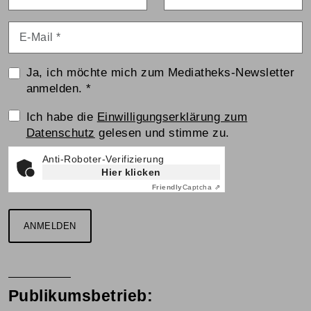
E-Mail
*
Ja, ich möchte mich zum Mediatheks-Newsletter
anmelden.
*
Einwilligungserklärung
Ich habe die
Einwilligungserklärung zum
Datenschutz
gelesen und stimme zu.
Anti-Roboter-Verifizierung
Hier klicken
Friendly
Captcha ⇗
ANMELDEN
Publikumsbetrieb: