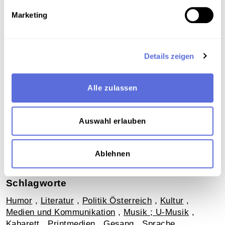
Signalverbesserung
Marketing
Elektrische Aufnahmetechnik
Details zeigen
Download
Labelscan. Copyright: Österreichische
Alle zulassen
Mediathek
Metadaten
Auswahl erlauben
Verortung in der digitalen Sammlung
Ablehnen
Schlagworte
Humor
,
Literatur
,
Politik Österreich
,
Kultur
,
Medien und Kommunikation
,
Musik ; U-Musik
,
Kabarett
,
Printmedien
,
Gesang
,
Sprache
,