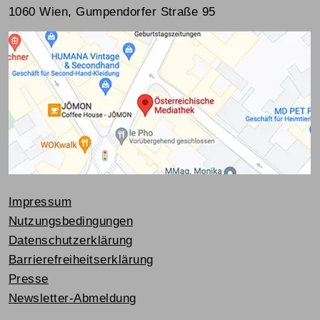
1060 Wien, Gumpendorfer Straße 95
Impressum
Nutzungsbedingungen
Datenschutzerklärung
Barrierefreiheitserklärung
Presse
Newsletter-Abmeldung