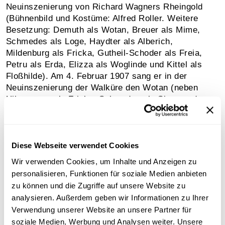
Neuinszenierung von Richard Wagners Rheingold
(Bühnenbild und Kostüme: Alfred Roller. Weitere
Besetzung: Demuth als Wotan, Breuer als Mime,
Schmedes als Loge, Haydter als Alberich,
Mildenburg als Fricka, Gutheil-Schoder als Freia,
Petru als Erda, Elizza als Woglinde und Kittel als
Floßhilde). Am 4. Februar 1907 sang er in der
Neuinszenierung der Walküre den Wotan (neben
Hilgermann als Fricka, Schmedes als Siegmund,
Förster-Lauterer als Sieglinde) oder die Titelrolle in
der Neuinszenierung von Mozarts Don Giovanni am
21. Dezember 1905 (neben Maikl als Don Ottavio,
Gutheil-Schoder als Donna Elvira, Lucie Weidt als
Diese Webseite verwendet Cookies
Donna Anna und Wilhelm Hesch als Leporello).
Wir verwenden Cookies, um Inhalte und Anzeigen zu
Friedrich Weidemann war ein von Mahler sehr
personalisieren, Funktionen für soziale Medien anbieten
geschätztes Ensemblemitglied, er sang unter Mahler
zu können und die Zugriffe auf unsere Website zu
auch in der Uraufführung von „Der Tamboursg'sell“
analysieren. Außerdem geben wir Informationen zu Ihrer
aus "Des Knaben Wunderhorn" und der
Verwendung unserer Website an unsere Partner für
„Kindertotenlieder“ am 29. Jänner 1905.
soziale Medien, Werbung und Analysen weiter. Unsere