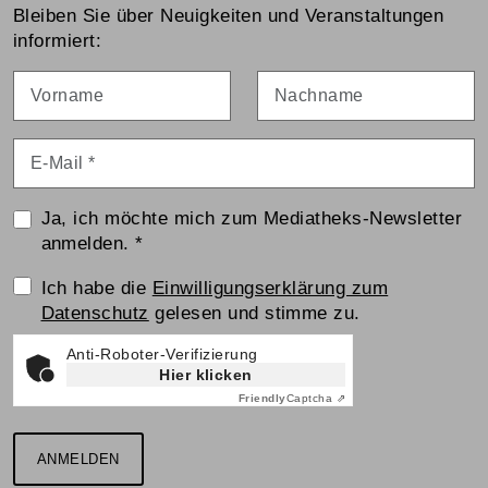
Bleiben Sie über Neuigkeiten und Veranstaltungen
informiert:
Vorname
Nachname
E-Mail
*
Ja, ich möchte mich zum Mediatheks-Newsletter
anmelden.
*
Einwilligungserklärung
Ich habe die
Einwilligungserklärung zum
Datenschutz
gelesen und stimme zu.
Anti-Roboter-Verifizierung
Hier klicken
Friendly
Captcha ⇗
ANMELDEN