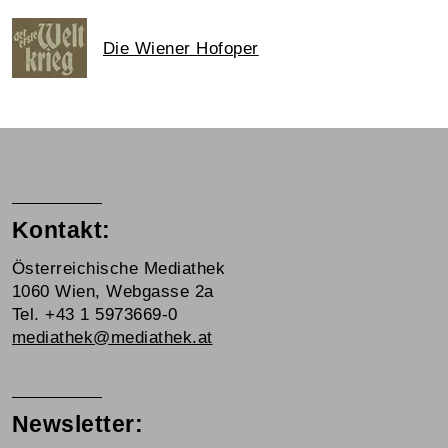
Die Wiener Hofoper
Kontakt:
Österreichische Mediathek
1060 Wien, Webgasse 2a
Tel. +43 1 5973669-0
mediathek@mediathek.at
Newsletter: