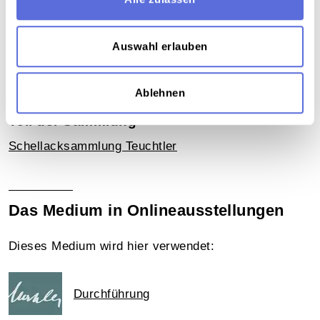
Verortung in der digitalen Sammlung
Schlagworte
Auswahl erlauben
Musik ; E-Musik
,
Vokalmusik - Oper
,
Publizierte
und vervielfältigte Aufnahme
Ablehnen
Teil der Sammlung
Schellacksammlung Teuchtler
Das Medium in Onlineausstellungen
Dieses Medium wird hier verwendet:
Durchführung