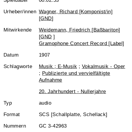
Spieldauer
00:02:53
Urheber/innen
Wagner, Richard [Komponist/in]
[
GND
]
Mitwirkende
Weidemann, Friedrich [Baßbariton]
[
GND
]
Gramophone Concert Record [Label]
Datum
1907
Schlagworte
Musik ; E-Musik
;
Vokalmusik - Oper
;
Publizierte und vervielfältigte
Aufnahme
20. Jahrhundert - Nullerjahre
Typ
audio
Format
SCS [Schallplatte, Schellack]
Nummern
GC 3-42963