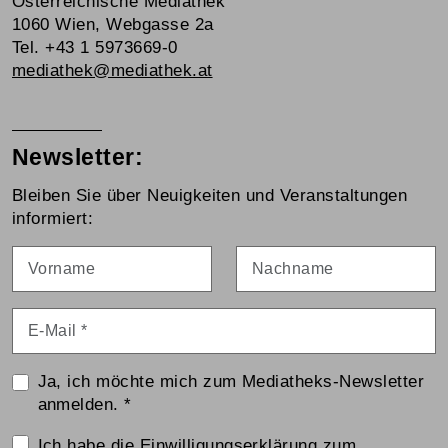
Österreichische Mediathek
1060 Wien, Webgasse 2a
Tel. +43 1 5973669-0
mediathek@mediathek.at
Newsletter:
Bleiben Sie über Neuigkeiten und Veranstaltungen
informiert:
Vorname
Nachname
E-Mail
*
Ja, ich möchte mich zum Mediatheks-Newsletter
anmelden.
*
Einwilligungserklärung
Ich habe die
Einwilligungserklärung zum