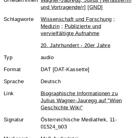
Urheber/innen
Wagner-Jauregg, Julius [Verfasser/in
und Vortragende/r]
[
GND
]
Schlagworte
Wissenschaft und Forschung
;
Medizin
;
Publizierte und
vervielfältigte Aufnahme
20. Jahrhundert - 20er Jahre
Typ
audio
Format
DAT [DAT-Kassette]
Sprache
Deutsch
Link
Biographische Informationen zu
Julius Wagner-Jauregg auf "Wien
Geschichte Wiki"
Signatur
Österreichische Mediathek, 11-
01524_b03