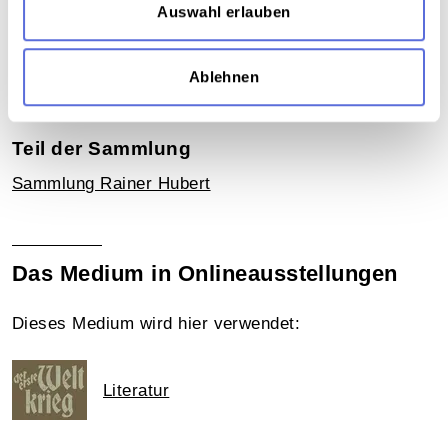
Forschung
,
Prosa
,
Drama
,
Lyrik
,
Soziales
,
Auswahl erlauben
Reportage
,
Diskussion
,
Germanistik und
Literaturwissenschaften
,
Sprache
,
Geschichtswissenschaft
,
Krisen und Konflikte
,
Ablehnen
Radiosendung-Mitschnitt
Teil der Sammlung
Sammlung Rainer Hubert
Das Medium in Onlineausstellungen
Dieses Medium wird hier verwendet:
Literatur