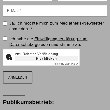
E-Mail
*
Ja, ich möchte mich zum Mediatheks-Newsletter
anmelden.
*
Einwilligungserklärung
Ich habe die
Einwilligungserklärung zum
Datenschutz
gelesen und stimme zu.
Anti-Roboter-Verifizierung
Hier klicken
Friendly
Captcha ⇗
ANMELDEN
Publikumsbetrieb: