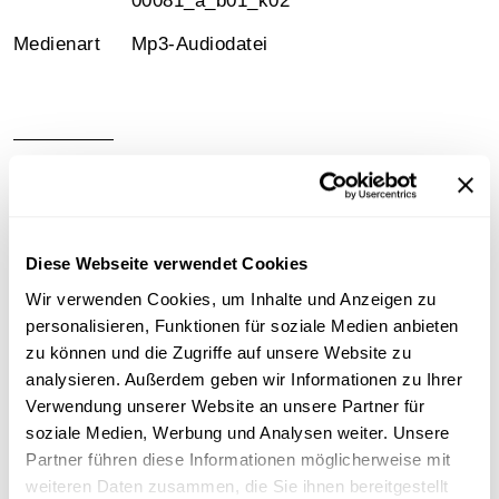
00081_a_b01_k02
Medienart
Mp3-Audiodatei
Information
Inhalt
Diese Webseite verwendet Cookies
Amateurmitschnitt
Wir verwenden Cookies, um Inhalte und Anzeigen zu
personalisieren, Funktionen für soziale Medien anbieten
Sammlungsgeschichte
zu können und die Zugriffe auf unsere Website zu
Sammlung Rainer Hubert
analysieren. Außerdem geben wir Informationen zu Ihrer
Verwendung unserer Website an unsere Partner für
Art der Aufnahme
soziale Medien, Werbung und Analysen weiter. Unsere
Partner führen diese Informationen möglicherweise mit
Reportage
weiteren Daten zusammen, die Sie ihnen bereitgestellt