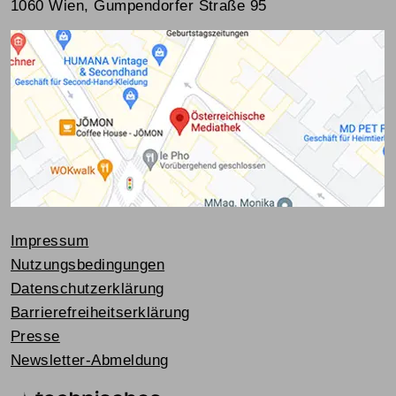
1060 Wien, Gumpendorfer Straße 95
Impressum
Nutzungsbedingungen
Datenschutzerklärung
Barrierefreiheitserklärung
Presse
Newsletter-Abmeldung