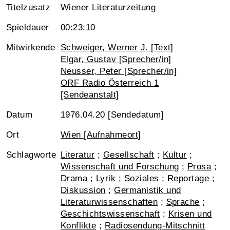
Titelzusatz
Wiener Literaturzeitung
Spieldauer
00:23:10
Mitwirkende
Schweiger, Werner J. [Text]
Elgar, Gustav [Sprecher/in]
Neusser, Peter [Sprecher/in]
ORF Radio Österreich 1
[Sendeanstalt]
Datum
1976.04.20 [Sendedatum]
Ort
Wien [Aufnahmeort]
Schlagworte
Literatur
;
Gesellschaft
;
Kultur
;
Wissenschaft und Forschung
;
Prosa
;
Drama
;
Lyrik
;
Soziales
;
Reportage
;
Diskussion
;
Germanistik und
Literaturwissenschaften
;
Sprache
;
Geschichtswissenschaft
;
Krisen und
Konflikte
;
Radiosendung-Mitschnitt