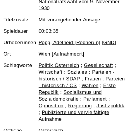
National­rats­wahl vom 9. November
1930
Titelzusatz
Mit vorangehender Ansage
Spieldauer
00:03:35
Urheber/innen
Popp, Adelheid [Redner/in]
[
GND
]
Ort
Wien [Aufnahmeort]
Schlagworte
Politik Österreich
;
Gesellschaft
;
Wirtschaft
;
Soziales
;
Parteien -
historisch / SDAP
;
Frauen
;
Parteien
- historisch / CS
;
Wahlen
;
Erste
Republik
;
Sozialismus und
Sozialdemokratie
;
Parlament
;
Opposition
;
Regierung
;
Justizpolitik
;
Publizierte und vervielfältigte
Aufnahme
Örtliche
Österreich