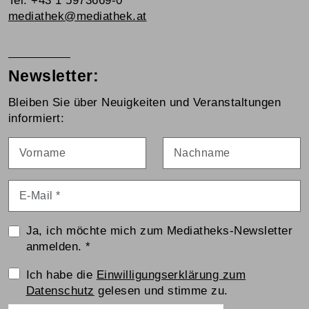
Tel. +43 1 5973669-0
mediathek@mediathek.at
Newsletter:
Bleiben Sie über Neuigkeiten und Veranstaltungen
informiert:
Vorname
Nachname
E-Mail
*
Ja, ich möchte mich zum Mediatheks-Newsletter
anmelden.
*
Einwilligungserklärung
Ich habe die
Einwilligungserklärung zum
Datenschutz
gelesen und stimme zu.