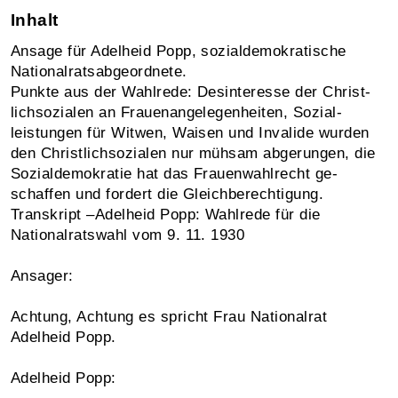
Inhalt
Ansage für Adelheid Popp, sozial­demo­kratische
National­rats­ab­ge­ordnete.
Punkte aus der Wahl­rede: Des­inter­esse der Christ­
lich­sozialen an Frauen­an­ge­legen­heiten, Sozial­
leistungen für Witwen, Waisen und Invalide wurden
den Christ­lich­sozialen nur müh­sam ab­ge­rungen, die
Sozial­demokratie hat das Frauen­wahl­recht ge­
schaffen und fordert die Gleich­be­rechtigung.
Transkript –Adelheid Popp: Wahlrede für die
Nationalratswahl vom 9. 11. 1930
Ansager:
Achtung, Achtung es spricht Frau Nationalrat
Adelheid Popp.
Adelheid Popp: