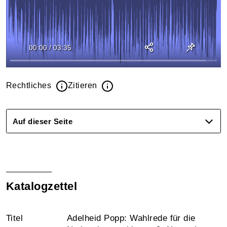
00:00
/
03:35
Rechtliches
Zitieren
Auf dieser Seite
Katalogzettel
Titel
Adelheid Popp: Wahlrede für die