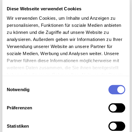
Diese Webseite verwendet Cookies
Information
Wir verwenden Cookies, um Inhalte und Anzeigen zu
personalisieren, Funktionen für soziale Medien anbieten
zu können und die Zugriffe auf unsere Website zu
Sammlungsgeschichte
analysieren. Außerdem geben wir Informationen zu Ihrer
Sammlung Audio-Eigenaufnahmen der Österreichischen
Verwendung unserer Website an unsere Partner für
Mediathek
soziale Medien, Werbung und Analysen weiter. Unsere
Partner führen diese Informationen möglicherweise mit
weiteren Daten zusammen, die Sie ihnen bereitgestellt
haben oder die sie im Rahmen Ihrer Nutzung der Dienste
Download
gesammelt haben.
Einwilligungsauswahl
Notwendig
Metadaten
Präferenzen
Verortung in der digitalen Sammlung
Statistiken