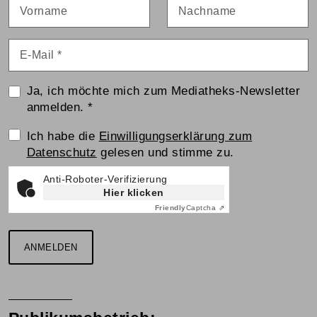
Vorname
Nachname
E-Mail
*
Ja, ich möchte mich zum Mediatheks-Newsletter
anmelden.
*
Einwilligungserklärung
Ich habe die
Einwilligungserklärung zum
Datenschutz
gelesen und stimme zu.
Anti-Roboter-Verifizierung
Hier klicken
Friendly
Captcha ⇗
ANMELDEN