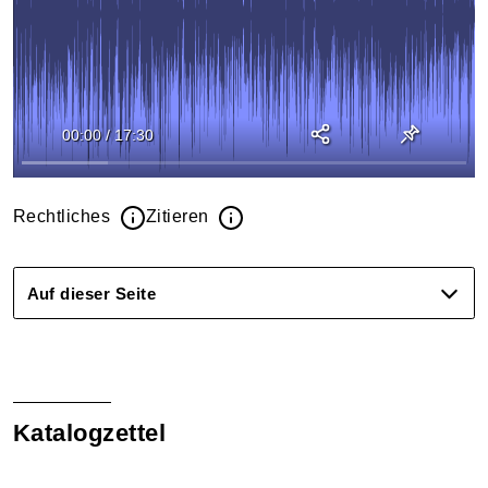
00:00
/
17:30
Rechtliches
Zitieren
Auf dieser Seite
Katalogzettel