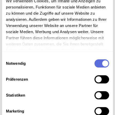
Wir verwenden Cookies, um Inhalte und Anzeigen zu
Anthropologie und Ethnographie an der Universität
Wien. Nach Ausbruch des Ersten Weltkrieges
personalisieren, Funktionen für soziale Medien anbieten
begann Pöch mit der Erforschung von verschiedener
zu können und die Zugriffe auf unsere Website zu
Völkerschaften aus der russischen Armee in den
analysieren. Außerdem geben wir Informationen zu Ihrer
k.u.k. Kriegsgefangenenlagern. Die kurzen Filme
Verwendung unserer Website an unsere Partner für
zeigen Verschiedenes zur Kultur, dem Alltag und den
soziale Medien, Werbung und Analysen weiter. Unsere
handwerklichen Tätigkeiten der Gefangenen, sowie
Partner führen diese Informationen möglicherweise mit
einen Teil der wissenschaftlichen Arbeit, die Pöch im
weiteren Daten zusammen, die Sie ihnen bereitgestellt
Jahre 1915 in den Lagern Eger, Reichenberg und
haben oder die sie im Rahmen Ihrer Nutzung der Dienste
Theresienstadt, unter damals gültigen
gesammelt haben.
Einwilligungsauswahl
wissenschaftlichen Gesichtspunkten, erstellte.
Notwendig
Sammlungsgeschichte
Präferenzen
Historische Filmdokumente in der Sammlung des ÖWF
Statistiken
Technische Anmerkungen
Marketing
Videodigitalisierung an der Österreichischen Mediathek