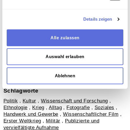
Details zeigen
Download
Alle zulassen
schriftliche Begleitpublikation als pdf
Metadaten
Auswahl erlauben
Verortung in der digitalen Sammlung
Ablehnen
Schlagworte
Politik
,
Kultur
,
Wissenschaft und Forschung
,
Ethnologie
,
Krieg
,
Alltag
,
Fotografie
,
Soziales
,
Handwerk und Gewerbe
,
Wissenschaftlicher Film
,
Erster Weltkrieg
,
Militär
,
Publizierte und
vervielfältigte Aufnahme