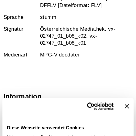
DFFLV [Dateiformat: FLV]
Sprache
stumm
Signatur
Österreichische Mediathek, vx-
02747_01_b08_k02, vx-
02747_01_b08_k01
Medienart
MPG-Videodatei
Information
Inhalt
Rudolf Pöch, geboren 1870, war Begründer und bis
Diese Webseite verwendet Cookies
zu seinem Tod 1921 der erste Professor für