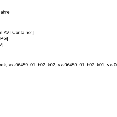
Jahre
 AVI-Container]
MPG]
V]
thek, vx-06459_01_b02_k02, vx-06459_01_b02_k01, vx-