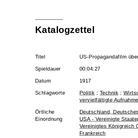
Katalogzettel
Titel
US-Propagandafilm über
Spieldauer
00:04:27
Datum
1917
Schlagworte
Politik
;
Technik
;
Wirts
vervielfältigte Aufnahm
Örtliche
Deutschland, Deutsche
Einordnung
USA - Vereinigte Staat
Vereinigtes Königreich 
Frankreich