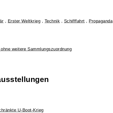
tär
,
Erster Weltkrieg
,
Technik
,
Schifffahrt
,
Propaganda
k ohne weitere Sammlungszuordnung
ausstellungen
chränkte U-Boot-Krieg