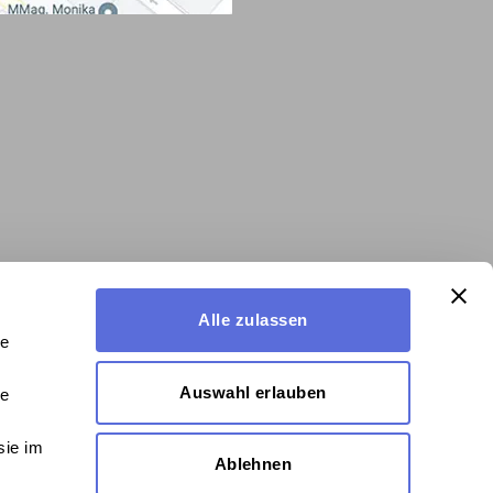
Alle zulassen
le
Auswahl erlauben
le
sie im
Ablehnen