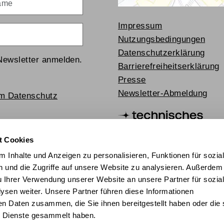
Impressum
Nutzungsbedingungen
Datenschutzerklärung
Newsletter anmelden.
Barrierefreiheitserklärung
Presse
Newsletter-Abmeldung
um Datenschutz
t Cookies
 Inhalte und Anzeigen zu personalisieren, Funktionen für sozia
 und die Zugriffe auf unsere Website zu analysieren. Außerdem
u Ihrer Verwendung unserer Website an unsere Partner für sozia
sen weiter. Unsere Partner führen diese Informationen
en Daten zusammen, die Sie ihnen bereitgestellt haben oder die 
chischer Mediathek 2024
 Dienste gesammelt haben.