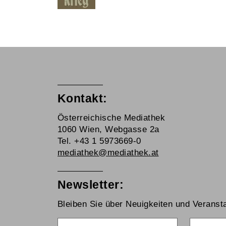
Kontakt:
Österreichische Mediathek
1060 Wien, Webgasse 2a
Tel. +43 1 5973669-0
mediathek@mediathek.at
Newsletter:
Bleiben Sie über Neuigkeiten und Veransta
Vorname
Nachna