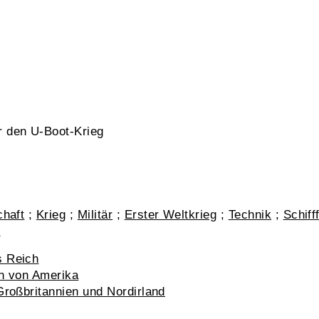
 den U-Boot-Krieg
chaft
;
Krieg
;
Militär
;
Erster Weltkrieg
;
Technik
;
Schiff
e
s Reich
en von Amerika
Großbritannien und Nordirland