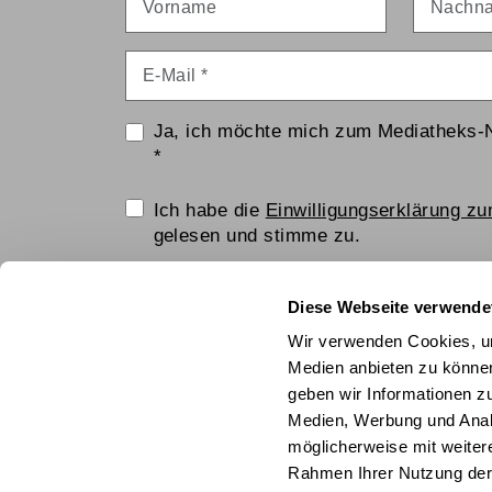
E-Mail
*
Ja, ich möchte mich zum Mediatheks-
*
Einwilligungserklärung
Ich habe die
Einwilligungserklärung z
gelesen und stimme zu.
Anti-Roboter-Verifizierung
Diese Webseite verwende
Hier klicken
Wir verwenden Cookies, um
Friendly
Captcha ⇗
Medien anbieten zu können
geben wir Informationen z
ANMELDEN
Medien, Werbung und Analy
möglicherweise mit weiter
© Technisches Museum Wien mit Österrei
Rahmen Ihrer Nutzung der