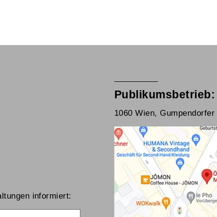
Publikumsbetrieb:
1060 Wien, Gumpendorfer 
ltungen informiert:
me