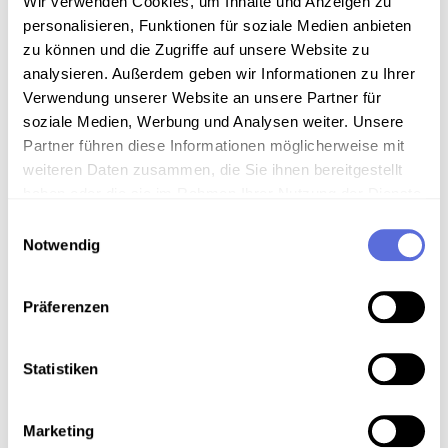
Wir verwenden Cookies, um Inhalte und Anzeigen zu
personalisieren, Funktionen für soziale Medien anbieten
Archivbestand Österreichische Mediathek ohne weitere
zu können und die Zugriffe auf unsere Website zu
Sammlungszuordnung
analysieren. Außerdem geben wir Informationen zu Ihrer
Verwendung unserer Website an unsere Partner für
soziale Medien, Werbung und Analysen weiter. Unsere
Download
Partner führen diese Informationen möglicherweise mit
weiteren Daten zusammen, die Sie ihnen bereitgestellt
haben oder die sie im Rahmen Ihrer Nutzung der Dienste
Metadaten
gesammelt haben.
Einwilligungsauswahl
Notwendig
Verortung in der digitalen Sammlung
Präferenzen
Schlagworte
Statistiken
Politik
,
Technik
,
Krieg
,
Militär
,
Erster Weltkrieg
,
Technik
,
Schifffahrt
,
Propaganda
,
Staatsakte
,
Marketing
Publizierte und vervielfältigte Aufnahme