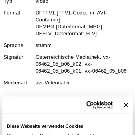
Typ
video
Format
DFFFV1 [FFV1-Codec im AVI-
Container]
DFMPG [Dateiformat: MPG]
DFFLV [Dateiformat: FLV]
Sprache
stumm
Signatur
Österreichische Mediathek, vx-
06462_05_b06_k02, vx-
06462_05_b06_k01, vx-06462_05_b06
Medienart
avi-Videodatei
Information
Diese Webseite verwendet Cookies
Sammlungsgeschichte