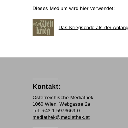
Dieses Medium wird hier verwendet:
Das Kriegsende als der Anfan
Kontakt:
Österreichische Mediathek
1060 Wien, Webgasse 2a
Tel. +43 1 5973669-0
mediathek@mediathek.at