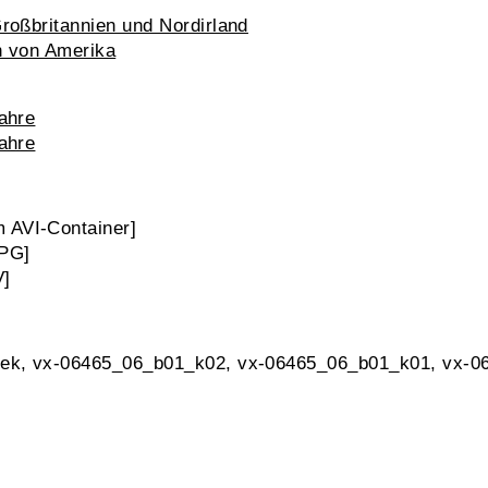
Großbritannien und Nordirland
n von Amerika
Jahre
Jahre
 AVI-Container]
PG]
V]
hek, vx-06465_06_b01_k02, vx-06465_06_b01_k01, vx-