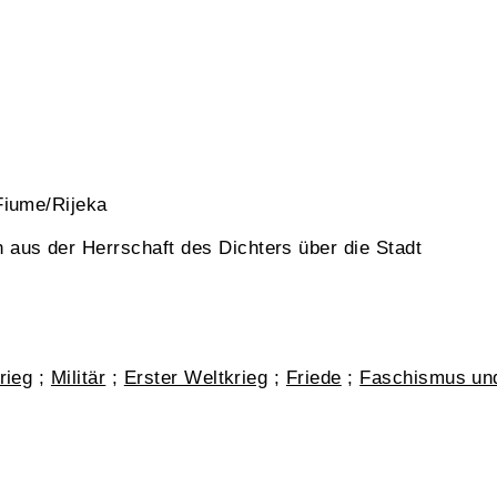
Fiume/Rijeka
us der Herrschaft des Dichters über die Stadt
rieg
;
Militär
;
Erster Weltkrieg
;
Friede
;
Faschismus und