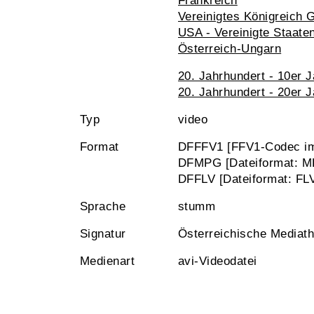
Frankreich
Vereinigtes Königreich 
USA - Vereinigte Staate
Österreich-Ungarn
20. Jahrhundert - 10er 
20. Jahrhundert - 20er 
Typ
video
Format
DFFFV1 [FFV1-Codec im
DFMPG [Dateiformat: M
DFFLV [Dateiformat: FL
Sprache
stumm
Signatur
Österreichische Mediat
Medienart
avi-Videodatei