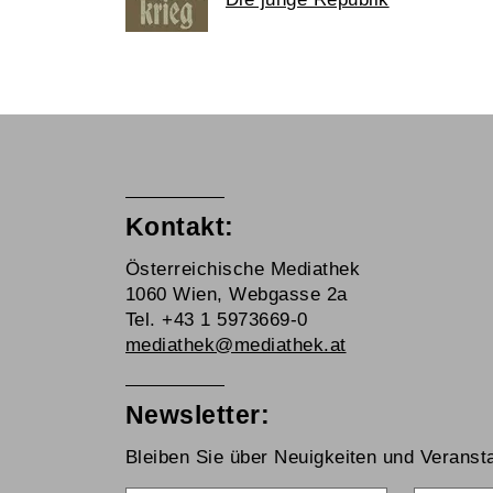
Kontakt:
Österreichische Mediathek
1060 Wien, Webgasse 2a
Tel. +43 1 5973669-0
mediathek@mediathek.at
Newsletter:
Bleiben Sie über Neuigkeiten und Veransta