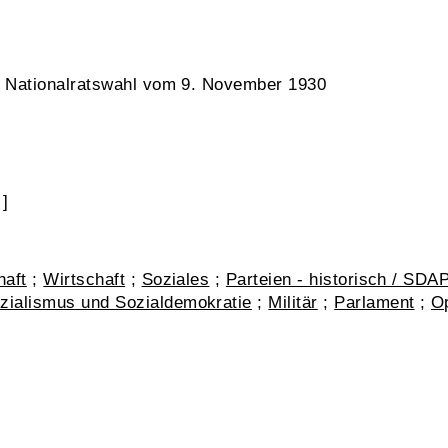
ie Nationalratswahl vom 9. November 1930
]
haft
;
Wirtschaft
;
Soziales
;
Parteien - historisch / SDA
zialismus und Sozialdemokratie
;
Militär
;
Parlament
;
Op