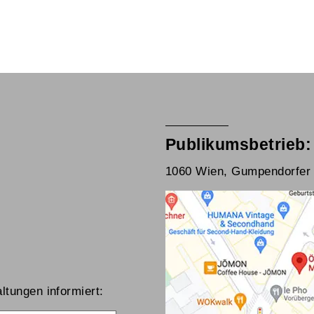
Publikumsbetrieb:
1060 Wien, Gumpendorfer 
ltungen informiert: