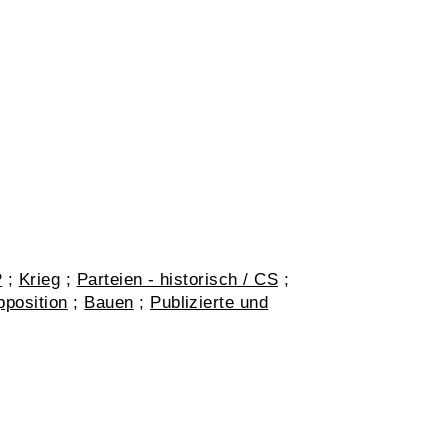
P
;
Krieg
;
Parteien - historisch / CS
;
position
;
Bauen
;
Publizierte und