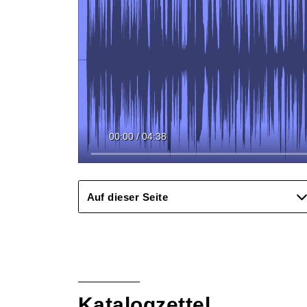
00:00
/
04:38
Auf dieser Seite
Katalogzettel