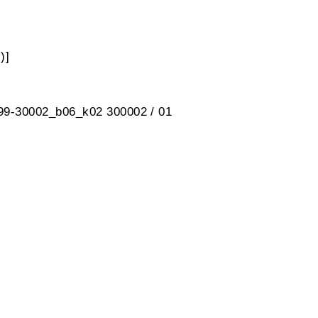
)]
 99-30002_b06_k02 300002 / 01