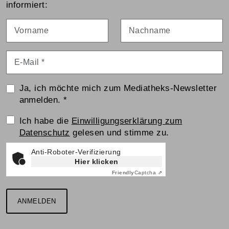
informiert:
Vorname
Nachname
E-Mail
*
Ja, ich möchte mich zum Mediatheks-Newsletter
anmelden.
*
Einwilligungserklärung
Ich habe die
Einwilligungserklärung zum
Datenschutz
gelesen und stimme zu.
Anti-Roboter-Verifizierung
Hier klicken
Friendly
Captcha ⇗
ANMELDEN