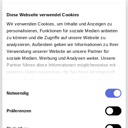
soziales Österreich, für den Frieden und den
Anschluss von Österreich an Deutschland. Julius
Deutsch spricht in der Rede fast immer von Deutsch-
Diese Webseite verwendet Cookies
Österreich.
Wir verwenden Cookies, um Inhalte und Anzeigen zu
personalisieren, Funktionen für soziale Medien anbieten
Sammlungsgeschichte
zu können und die Zugriffe auf unsere Website zu
analysieren. Außerdem geben wir Informationen zu Ihrer
Sammlung Frühe historische Tonaufnahmen
Verwendung unserer Website an unsere Partner für
soziale Medien, Werbung und Analysen weiter. Unsere
Anmerkungen zum Inhalt
Partner führen diese Informationen möglicherweise mit
Die vorliegende Aufnahme dürfte aus dem Oktober
weiteren Daten zusammen, die Sie ihnen bereitgestellt
1930 stammen.
haben oder die sie im Rahmen Ihrer Nutzung der Dienste
gesammelt haben.
Einwilligungsauswahl
Art der Aufnahme
Notwendig
Reden und Ansprachen
Präferenzen
Download