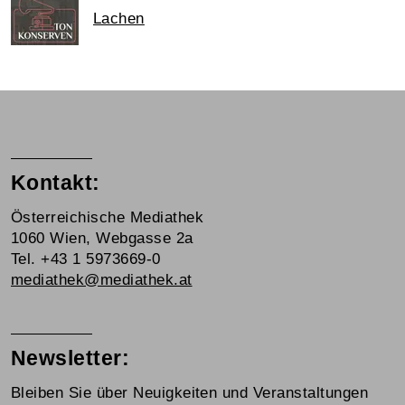
Lachen
Kontakt:
Österreichische Mediathek
1060 Wien, Webgasse 2a
Tel. +43 1 5973669-0
mediathek@mediathek.at
Newsletter:
Bleiben Sie über Neuigkeiten und Veranstaltungen